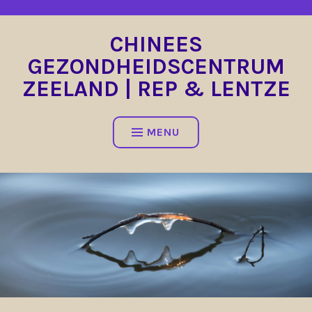
Spring
naar
CHINEES
inhoud
GEZONDHEIDSCENTRUM
ZEELAND | REP & LENTZE
MENU