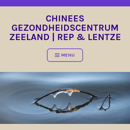
Spring
naar
CHINEES
inhoud
GEZONDHEIDSCENTRUM
ZEELAND | REP & LENTZE
MENU