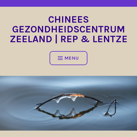
Spring
naar
CHINEES
inhoud
GEZONDHEIDSCENTRUM
ZEELAND | REP & LENTZE
MENU